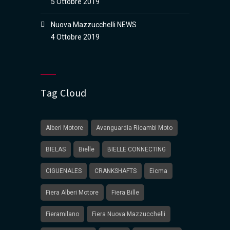
5 Ottobre 2019
Nuova Mazzucchelli NEWS
4 Ottobre 2019
Tag Cloud
Alberi Motore
Avanguardia Ricambi Moto
BIELAS
Bielle
BIELLE CONNECTING
CIGUENALES
CRANKSHAFTS
Eicma
Fiera Alberi Motore
Fiera Bille
Fieramilano
Fiera Nuova Mazzucchelli