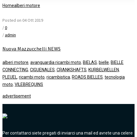
Home
alberi motore
Posted on 04 Ott 2019
/
0
/
admin
Nuova Mazzucchelli NEWS
alberi motore
,
avanguardia ricambi moto
,
BIELAS
,
bielle
,
BIELLE
CONNECTING
,
CIGUENALES
,
CRANKSHAFTS
,
KURBELWELLEN
,
PLEUEL
,
ricambi moto
,
ricambistica
,
ROADS BIELLES
,
tecnologia
moto
,
VILEBREQUINS
advertisement
Per contattarci siete pregati di inviarci una mail ed avrete una celere