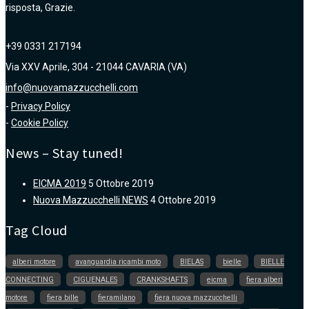
risposta, Grazie.
+39 0331 217194
Via XXV Aprile, 304 - 21044 CAVARIA (VA)
info@nuovamazzucchelli.com
-
Privacy Policy
-
Cookie Policy
News – Stay tuned!
EICMA 2019
5 Ottobre 2019
Nuova Mazzucchelli NEWS
4 Ottobre 2019
Tag Cloud
alberi motore
avanguardia ricambi moto
BIELAS
bielle
BIELLE
CONNECTING
CIGUENALES
CRANKSHAFTS
eicma
fiera alberi
motore
fiera bille
fieramilano
fiera nuova mazzucchelli