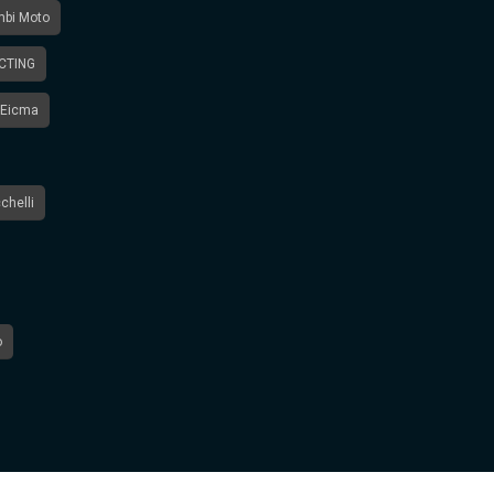
mbi Moto
CTING
Eicma
chelli
o