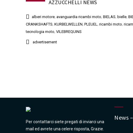
NUOVA MAZZUCCHELLI NEWS
,
,
,
,
alberi motore
avanguardia ricambi moto
BIELAS
bielle
BI
,
,
,
,
CRANKSHAFTS
KURBELWELLEN
PLEUEL
ricambi moto
ricam
,
tecnologia moto
VILEBREQUINS
advertisement
News –
Per contattarci siete pregati di inviarci una
mail ed avrete una celere risposta, Grazie.