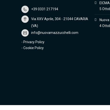
EICMA
5 Otto
+39 0331 217194
Via XXV Aprile, 304 - 21044 CAVARIA
Nuova
(VA)
4 Otto
info@nuovamazzucchelli.com
-
Privacy Policy
-
Cookie Policy