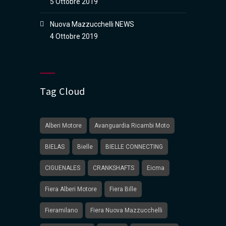
5 Ottobre 2019
Nuova Mazzucchelli NEWS
4 Ottobre 2019
Tag Cloud
Alberi Motore
Avanguardia Ricambi Moto
BIELAS
Bielle
BIELLE CONNECTING
CIGUENALES
CRANKSHAFTS
Eicma
Fiera Alberi Motore
Fiera Bille
Fieramilano
Fiera Nuova Mazzucchelli